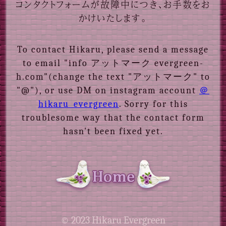
コンタクトフォームが故障中につき、お手数をお
かけいたします。
To contact Hikaru, please send a message
to email "info アットマーク evergreen-
h.com"(change the text "アットマーク" to
"@"), or use DM on instagram account
＠
hikaru_evergreen
. Sorry for this
troublesome way that the contact form
hasn't been fixed yet.
© 2023 Hikaru Evergreen